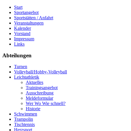
Start
Sportangebot
Sportstätten / Anfahrt
Veranstaltungen
Kalender
Vorstand
Impressum
Links
Abteilungen
Turnen
Volleyball/Hobby-Volleyball
Leichtathletik
Aktuelles
Trainingsangebot
Ausschreibung
Meldeformular
Wer Wo Wie schnell?
Historie
Schwimmen
Trampolin
Tischtennis
Herzsport