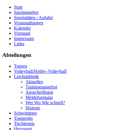
Start
Sportangebot
Sportstätten / Anfahrt
Veranstaltungen
Kalender
Vorstand
Impressum
Links
Abteilungen
Turnen
Volleyball/Hobby-Volleyball
Leichtathletik
Aktuelles
Trainingsangebot
Ausschreibung
Meldeformular
Wer Wo Wie schnell?
Historie
Schwimmen
Trampolin
Tischtennis
Herzsport