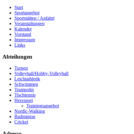
Start
Sportangebot
Sportstätten / Anfahrt
Veranstaltungen
Kalender
Vorstand
Impressum
Links
Abteilungen
Turnen
Volleyball/Hobby-Volleyball
Leichtathletik
Schwimmen
Trampolin
Tischtennis
Herzsport
Trainingsangebot
Nordic-Walking
Badminton
Cricket
Adresse