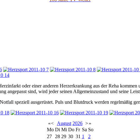
Herzinfarkt oder einer anderen Herzerkrankung aus der Reha kommen u
ng angepasst sind, wird jeder seinen Allgemeinzustand und seine Leist
n Notfall speziell ausgerüstet. Puls und Blutdruck werden regelmäßig ge
«
<
August
2026
>
»
Mo
Di
Mi
Do
Fr
Sa
So
27
28
29
30
31
1
2