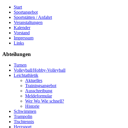
Start
Sportangebot
Sportstätten / Anfahrt
Veranstaltungen
Kalender
Vorstand
Impressum
Links
Abteilungen
Turnen
Volleyball/Hobby-Volleyball
Leichtathletik
Aktuelles
Trainingsangebot
Ausschreibung
Meldeformular
Wer Wo Wie schnell?
Historie
Schwimmen
Trampolin
Tischtennis
Herzsport