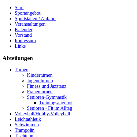
Start
Sportangebot
Sportstätten / Anfahrt
Veranstaltungen
Kalender
Vorstand
Impressum
Links
Abteilungen
Turnen
Kinderturnen
Jugendturnen
Fitness und Jazztanz
Frauenturnen
Senioren-Gymnastik
Trainingsangebot
Senioren - Fit im Alltag
Volleyball/Hobby-Volleyball
Leichtathletik
Schwimmen
Trampolin
Tischtennis