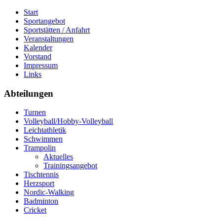
Start
Sportangebot
Sportstätten / Anfahrt
Veranstaltungen
Kalender
Vorstand
Impressum
Links
Abteilungen
Turnen
Volleyball/Hobby-Volleyball
Leichtathletik
Schwimmen
Trampolin
Aktuelles
Trainingsangebot
Tischtennis
Herzsport
Nordic-Walking
Badminton
Cricket