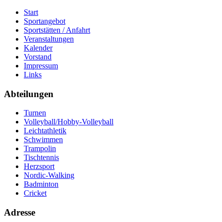
Start
Sportangebot
Sportstätten / Anfahrt
Veranstaltungen
Kalender
Vorstand
Impressum
Links
Abteilungen
Turnen
Volleyball/Hobby-Volleyball
Leichtathletik
Schwimmen
Trampolin
Tischtennis
Herzsport
Nordic-Walking
Badminton
Cricket
Adresse