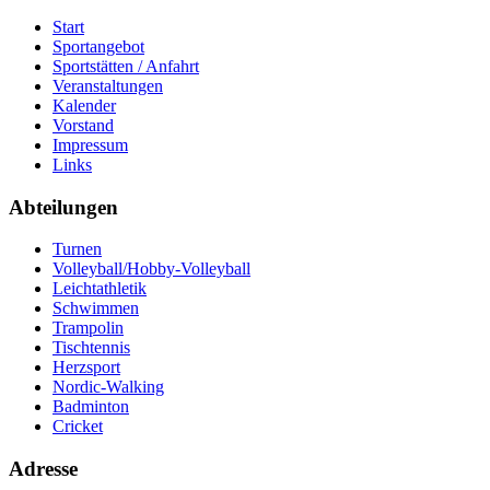
Start
Sportangebot
Sportstätten / Anfahrt
Veranstaltungen
Kalender
Vorstand
Impressum
Links
Abteilungen
Turnen
Volleyball/Hobby-Volleyball
Leichtathletik
Schwimmen
Trampolin
Tischtennis
Herzsport
Nordic-Walking
Badminton
Cricket
Adresse