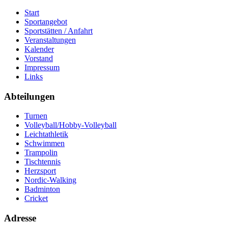
Start
Sportangebot
Sportstätten / Anfahrt
Veranstaltungen
Kalender
Vorstand
Impressum
Links
Abteilungen
Turnen
Volleyball/Hobby-Volleyball
Leichtathletik
Schwimmen
Trampolin
Tischtennis
Herzsport
Nordic-Walking
Badminton
Cricket
Adresse