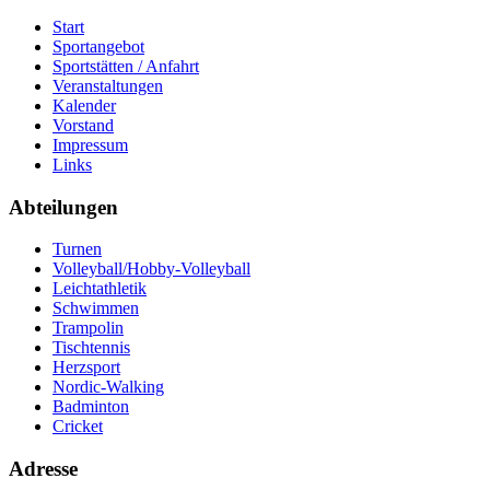
Start
Sportangebot
Sportstätten / Anfahrt
Veranstaltungen
Kalender
Vorstand
Impressum
Links
Abteilungen
Turnen
Volleyball/Hobby-Volleyball
Leichtathletik
Schwimmen
Trampolin
Tischtennis
Herzsport
Nordic-Walking
Badminton
Cricket
Adresse